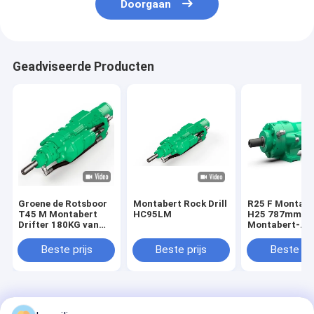
Doorgaan
Geadviseerde Producten
Groene de Rotsboor
Montabert Rock Drill
R25 F Montabe
T45 M Montabert
HC95LM
H25 787mm
Drifter 180KG van
Montabert-
HC95 Montabert
Penetratie van
Boor71kg de B
Beste prijs
Beste prijs
Beste pri
Beetje
Thuis
Ongeveer
Contacteer
Desktop
ons
ons
Site