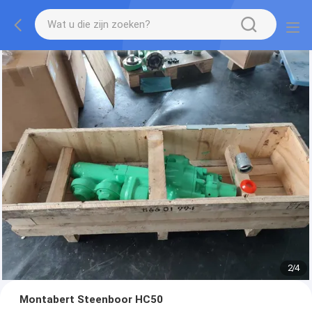
2
/
4
Montabert Steenboor HC50