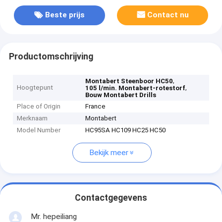
Beste prijs
Contact nu
Productomschrijving
,
Montabert Steenboor HC50
Hoogtepunt
,
105 l/min. Montabert-rotestorf
Bouw Montabert Drills
Place of Origin
France
Merknaam
Montabert
Model Number
HC95SA HC109 HC25 HC50
Bekijk meer
Contactgegevens
Mr. hepeiliang