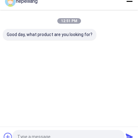
hepeiliang
Sitemap
Privacybeleid
Kwaliteit
Deeltjes voor de boor van rotsen
China Fabriek.Copyright
© 2026 Xi'an Huizhong Mechanical Equipment Co., Ltd.. All Rights
12:51 PM
Reserved.
Good day, what product are you looking for?
Huis
Producten
Video's