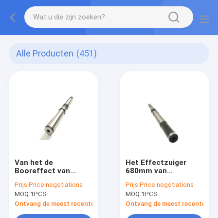
Alle Producten
(451)
Van het de
Het Effectzuiger
Booreffect van
680mm van
atlascopco
atlascopco COP1838
Prijs:
Price negotiations
Prijs:
Price negotiations
COP1838HD Zuiger
HC-Stakingszuiger
MOQ:
1PCS
MOQ:
1PCS
600mm voor
Bankboring
Ontvang de meest recente Prijs
Ontvang de meest recente Prij