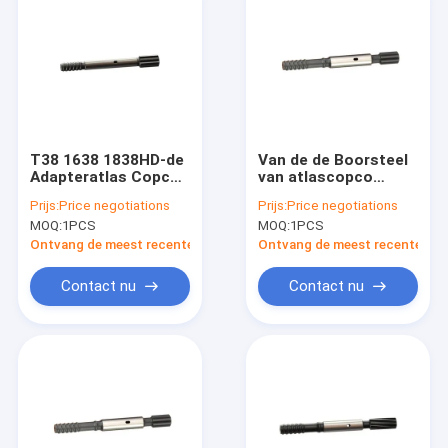
T38 1638 1838HD-de
Van de de Boorsteel
Adapteratlas Copco
van atlascopco
435mm van de
COP1440 R32
Prijs:
Price negotiations
Prijs:
Price negotiations
Latsteel
Adapter 90516088
MOQ:
1PCS
MOQ:
1PCS
90516099 90516121
Ontvang de meest recente Prijs
Ontvang de meest recente Prij
Contact nu
Contact nu
Huis
Producten
Video's