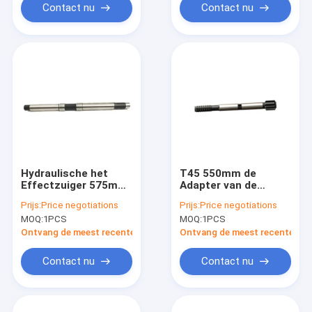
Contact nu
Contact nu
Hydraulische het
T45 550mm de
Effectzuiger 575mm
Adapter van de
van Atlascopco
Boorsteel
Prijs:
Price negotiations
Prijs:
Price negotiations
COP1238 de Zuiger
MOQ:
1PCS
MOQ:
1PCS
van de Hamerboor
Ontvang de meest recente Prijs
Ontvang de meest recente Prij
Contact nu
Contact nu