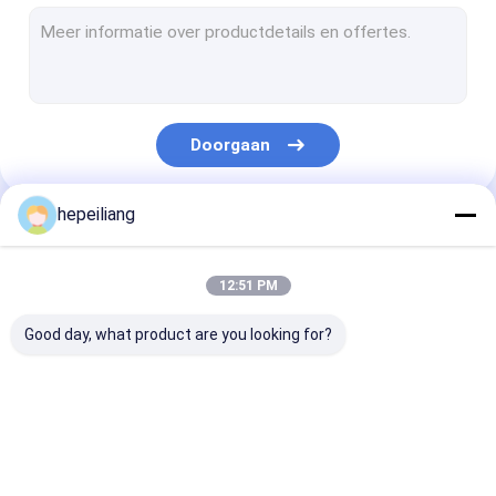
De Beetjes van de rotsboring
De Staaf van de rotsboring
De Boor van de Montabertrots
Doorgaan
De Toebehoren van de rotsboor
Ingepaste Koppelingskoker
hepeiliang
Onze Categorieën
De Adapter van de boorsteel
12:51 PM
Effectzuiger
Good day, what product are you looking for?
Het hydraulische Element van de Oliefilter
DTH-hamerbeetje
Deeltjes voor de boor
De Beetjes van de
De Staaf van d
De hydraulische Uitrusting van de Cilinderverbinding
van rotsen
rotsboring
rotsboring