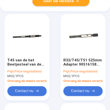
Geef uw vereiste
T45 van de het
R32/T45/T51 525mm
Beetjesteel van de
Adapter 90516158
Steunboor Adapter
van de Boorsteel
Prijs:
Price negotiations
Prijs:
Price negotiations
780mm
90516206 90516217
MOQ:
1PCS
MOQ:
1PCS
90516273/90516278/90516293
Ontvang de meest recente Prijs
Ontvang de meest recente Prij
Contact nu
Contact nu