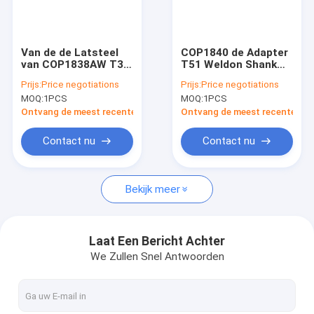
VR-show
Over ons
Van de de Latsteel
COP1840 de Adapter
van COP1838AW T38
T51 Weldon Shank
Fabriekstocht
Beetjes van de de
Drill Bits 565mm van
Prijs:
Price negotiations
Prijs:
Price negotiations
Hamerboor 455mm
de boorsteel
MOQ:
1PCS
MOQ:
1PCS
voor Ertsmijnbouw
Kwaliteitscontrole
Ontvang de meest recente Prijs
Ontvang de meest recente Prij
Neem contact met ons op
Contact nu
Contact nu
Nieuws
Bekijk meer
Gevallen
Vraag een offerte
Laat Een Bericht Achter
We Zullen Snel Antwoorden
Deeltjes voor de boor van rotsen