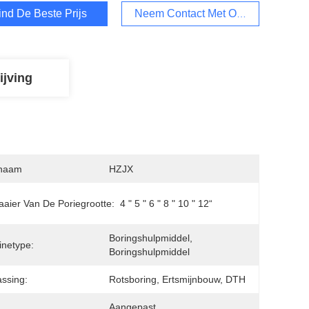
ind De Beste Prijs
Neem Contact Met Ons Op
ijving
naam
HZJX
aier Van De Poriegrootte:
4 " 5 " 6 " 8 " 10 " 12“
Boringshulpmiddel, 
netype:
Boringshulpmiddel
ssing:
Rotsboring, Ertsmijnbouw, DTH
:
Aangepast