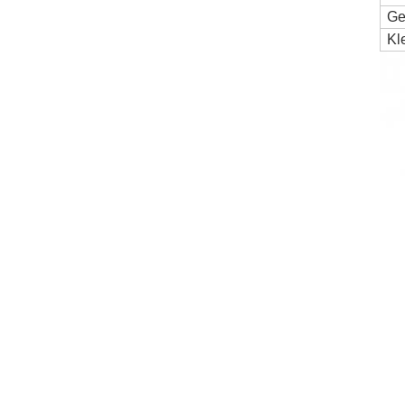
Ge
Kl