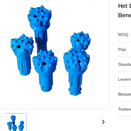
Het 
Ben
MOQ:
Prijs:
Standa
Leveri
Betaal
Toeleve