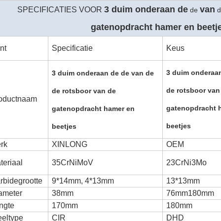
3 duim onderaan de
van
SPECIFICATIES VOOR
de
d
gatenopdracht hamer en beetj
nt
Specificatie
Keus
3 duim onderaan
3 duim onderaan de de van de
de rotsboor van
de rotsboor van de
oductnaam
gatenopdracht 
gatenopdracht hamer en
beetjes
beetjes
rk
XINLONG
OEM
teriaal
35CrNiMoV
23CrNi3Mo
rbidegrootte
9*14mm, 4*13mm
13*13mm
ameter
38mm
76mm180mm
ngte
170mm
180mm
eeltype
CIR
DHD