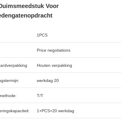
Duimsmeedstuk Voor
edengatenopdracht
1PCS
Price negotiations
ardverpakking:
Houten verpakking
ngstermijn:
werkdag 20
methode:
T/T
ringskapaciteit:
1+PCS+20 werkdag