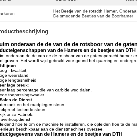
Het Beetje van de rotsdth Hamer
, 
Onderaan
arkeren:
De smedende Beetjes van de Boorhamer
roductbeschrijving
uim onderaan de de van de de rotsboor van de gate
ducteigenschappen van de Hamers en de beetjes van DTH
im onderaan de de van de de rotsboor van de gatenopdracht hamer en b
el graven. Het wordt wijd gebruikt voor gound het quarring en ondergr
fdlijnen
oog - kwaliteit;
oge weerstand;
oge lengtesnelheid;
eer lage breuk;
eer laag percentage die van carbide weg dalen.
ede toepassingswaaier.
Sales de Dienst
derzoek en het raadplegen steun.
eekproef testende steun.
kijk onze Fabriek.
naverkoopdienst
leidend hoe te om de machine te installeren, die opleiden hoe te de m
genieurs beschikbaar aan de dienstmachines overzee.
ductgegevens van
de Hamers en de beetjes van DTH