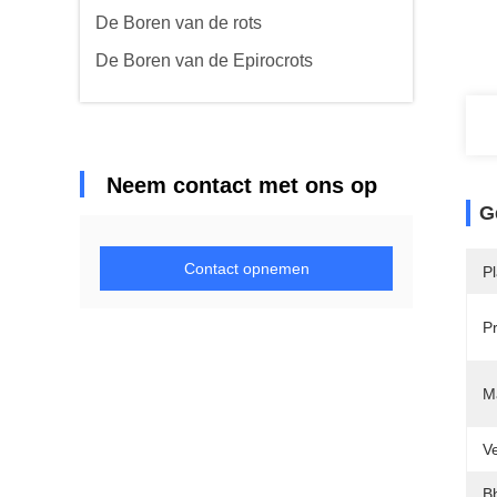
De Boren van de rots
De Boren van de Epirocrots
Neem contact met ons op
G
Contact opnemen
P
P
Ma
V
B