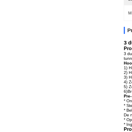
M
P
3 d
Pro
3 du
tunn
Hoo
1) H
2) H
3) H
4) Z
5) Z
6)Br
Pre-
* On
* St
* Be
De 
* Op
* In
Pro