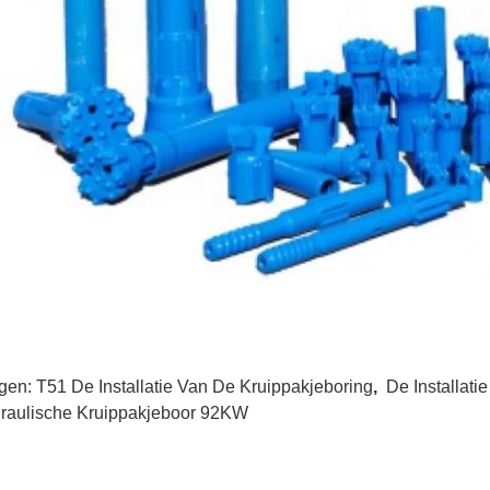
gen:
T51 De Installatie Van De Kruippakjeboring
,
De Installat
raulische Kruippakjeboor 92KW