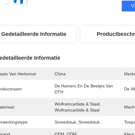
V
Gedetailleerde Informatie
Productbeschr
edetailleerde Informatie
laats Van Herkomst
China
Merk
De Hamers En De Beetjes Van 
roductnaam:
De Wa
DTH
Wolframcarbide & Staal, 
teriaal:
Machi
Wolframcarbide & Staal
erwerkingstype:
Smeedstuk, Smeedstuk
Toepa
brand:
OEM, ODM
Kleur