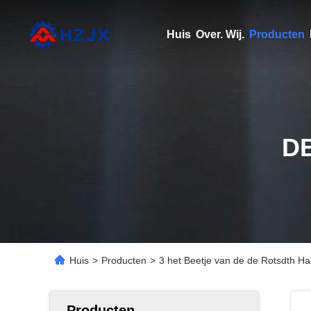
Huis
Over. Wij.
Producten
D
Huis
>
Producten
>
3 het Beetje van de de Rotsdth 
Producten