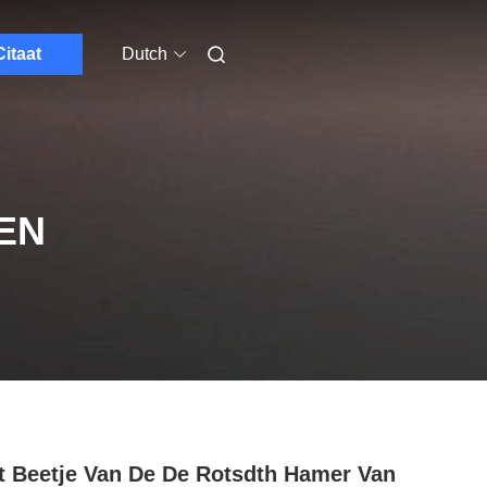
Citaat
Dutch
EN
t Beetje Van De De Rotsdth Hamer Van