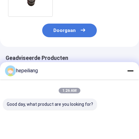
toebehoren Strakke ring
NO.86313095
Doorgaan
Geadviseerde Producten
hepeiliang
1:26 AM
Good day, what product are you looking for?
Geschikt voor
Geschikt voor
Voor Montabe
Montabert HC50
Montabert HC25
HC50 steenbor
steenboor,
steenboor,
onderdeelnum
onderdeelnummer
onderdeelnummer
86344199, de
86642331,
86714383, behuizing
verdeelplaat in