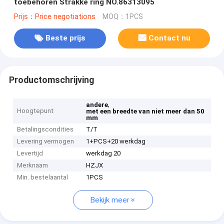
toebehoren Strakke ring NO.86313095
Prijs：Price negotiations
MOQ：1PCS
Beste prijs
Contact nu
Productomschrijving
,
andere
Hoogtepunt
met een breedte van niet meer dan 50
mm
Betalingscondities
T/T
Levering vermogen
1+PCS+20 werkdag
Levertijd
werkdag 20
Merknaam
HZJX
Min. bestelaantal
1PCS
Bekijk meer