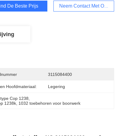
ind De Beste Prijs
Neem Contact Met Ons Op
ijving
lnummer
3115084400
en Hoofdmateriaal:
Legering
t type Cop 1238
, 
op 1238k
, 
1032 toebehoren voor boorwerk