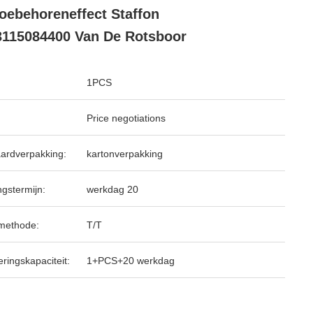
oebehoreneffect Staffon
115084400 Van De Rotsboor
1PCS
Price negotiations
ardverpakking:
kartonverpakking
ngstermijn:
werkdag 20
methode:
T/T
ringskapaciteit:
1+PCS+20 werkdag