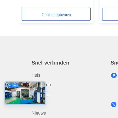
et
86334109, hydraulische stop zuiger
onderde
mouw.
slagkolf.
Contact opnemen
Snel verbinden
Sn
Huis
Producten
Over. Wij.
Video
Nieuws