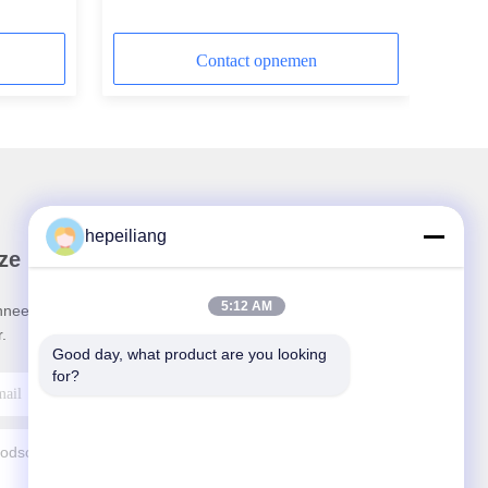
amers
3115211900, koperen voorste
geleidebus
Contact opnemen
hepeiliang
ze Nieuwsbrief
5:12 AM
neer u op onze nieuwsbrief voor kortingen en
.
Good day, what product are you looking 
for?