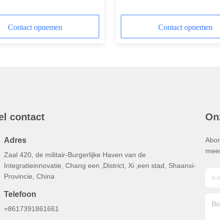
elnummer 3115 2129 00,
05 | Onderdelen voor boorh
Contact opnemen
Contact opnemen
el contact
On
Adres
Abon
meer
Zaal 420, de militair-Burgerlijke Haven van de
Integratieinnovatie, Chang een ‚District, Xi ‚een stad, Shaanxi-
Provincie, China
Telefoon
+8617391861661