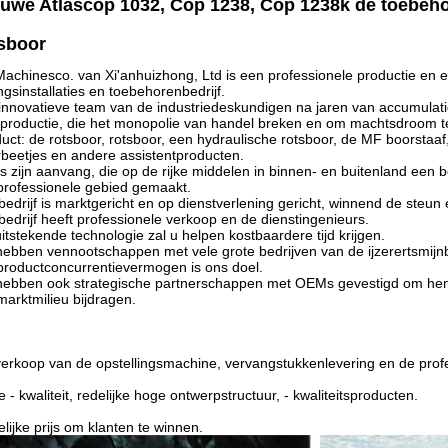
uwe Atlascop 1032, Cop 1238, Cop 1238k de toebeho
sboor
achinesco. van Xi'anhuizhong, Ltd is een professionele productie en een
ngsinstallaties en toebehorenbedrijf.
innovatieve team van de industriedeskundigen na jaren van accumulati
productie, die het monopolie van handel breken en om machtsdroom t
uct: de rotsboor, rotsboor, een hydraulische rotsboor, de MF boorstaa
beetjes en andere assistentproducten.
s zijn aanvang, die op de rijke middelen in binnen- en buitenland een
professionele gebied gemaakt.
bedrijf is marktgericht en op dienstverlening gericht, winnend de steun
bedrijf heeft professionele verkoop en de dienstingenieurs.
itstekende technologie zal u helpen kostbaardere tijd krijgen.
hebben vennootschappen met vele grote bedrijven van de ijzerertsmijn
roductconcurrentievermogen is ons doel.
hebben ook strategische partnerschappen met OEMs gevestigd om hen t
marktmilieu bijdragen.
erkoop van de opstellingsmachine, vervangstukkenlevering en de profe
 - kwaliteit, redelijke hoge ontwerpstructuur, - kwaliteitsproducten.
lijke prijs om klanten te winnen.