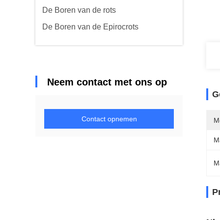
De Boren van de rots
De Boren van de Epirocrots
Neem contact met ons op
G
Contact opnemen
M
Ma
M
P