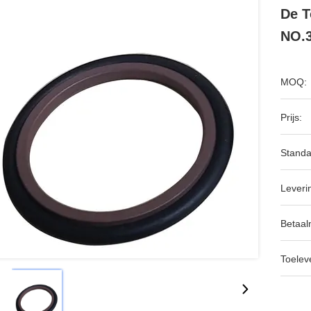
De T
NO.3
MOQ:
Prijs:
Standa
Leveri
Betaal
Toeleve