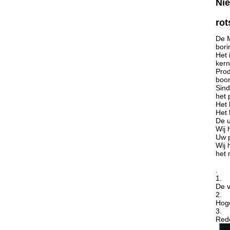
Nie
rot
De M
bori
Het 
kern
Prod
boor
Sind
het 
Het 
Het 
De u
Wij 
Uw p
Wij 
het 
.
1.
De v
2.
Hoge
3.
Rede