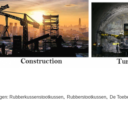
gen:
Rubberkussenstootkussen
,
Rubberstootkussen
,
De Toeb