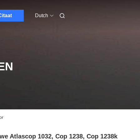
Citaat
Dutch
EN
or
we Atlascop 1032, Cop 1238, Cop 1238k