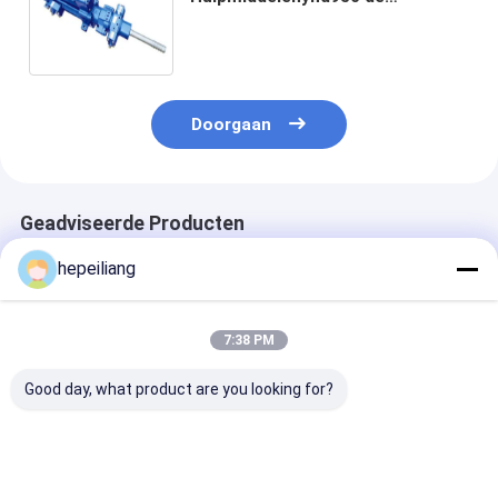
Hydraulische Rots van de
Rotsboring 140Mpa
Doorgaan
Geadviseerde Producten
hepeiliang
7:38 PM
Good day, what product are you looking for?
Buitencilinder van
Voor Epiroc 22U
Voor Atlas RD
rotsboor,
steengroef,
rotsboor,
101015600, geschikt
driehoekige
bufferzuiger
voor Montabert
splinebuis,
3201195404