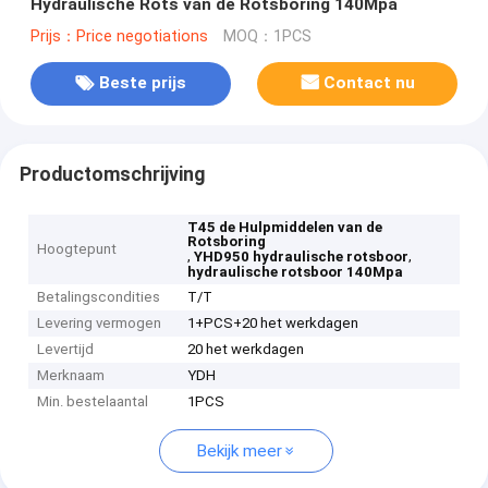
Hydraulische Rots van de Rotsboring 140Mpa
Prijs：Price negotiations
MOQ：1PCS
Beste prijs
Contact nu
Productomschrijving
T45 de Hulpmiddelen van de
Rotsboring
Hoogtepunt
,
,
YHD950 hydraulische rotsboor
hydraulische rotsboor 140Mpa
Betalingscondities
T/T
Levering vermogen
1+PCS+20 het werkdagen
Levertijd
20 het werkdagen
Merknaam
YDH
Min. bestelaantal
1PCS
Bekijk meer