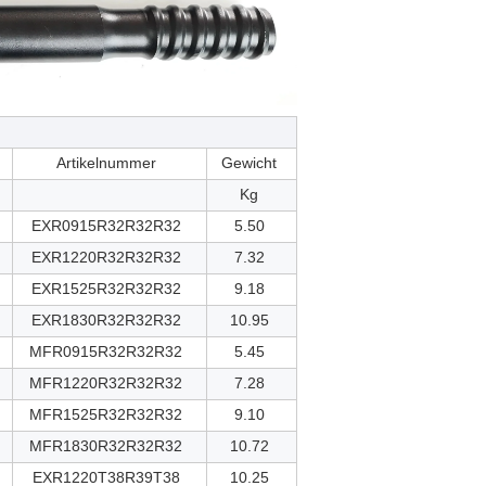
Artikelnummer
Gewicht
Kg
EXR0915R32R32R32
5.50
EXR1220R32R32R32
7.32
EXR1525R32R32R32
9.18
EXR1830R32R32R32
10.95
MFR0915R32R32R32
5.45
MFR1220R32R32R32
7.28
MFR1525R32R32R32
9.10
MFR1830R32R32R32
10.72
EXR1220T38R39T38
10.25