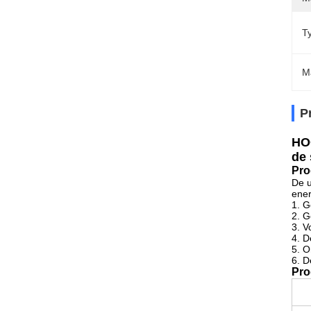
T
M
P
HO
de 
Pro
De u
ener
1. G
2. G
3. V
4. D
5. O
6. D
Pro