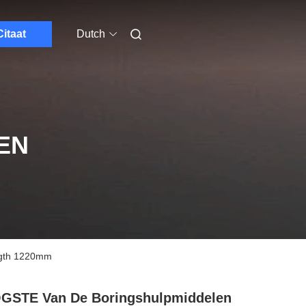
Citaat
Dutch
EN
ngth 1220mm
GSTE Van De Boringshulpmiddelen