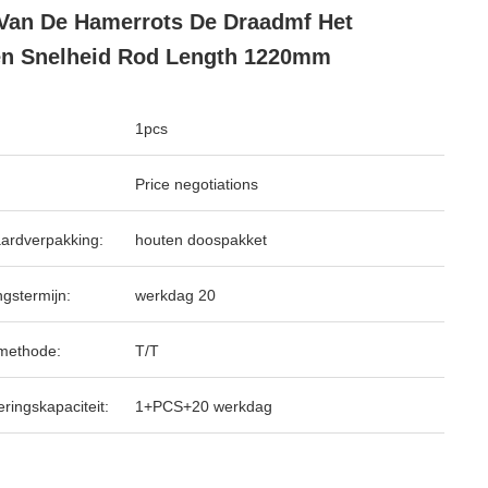
Van De Hamerrots De Draadmf Het
n Snelheid Rod Length 1220mm
1pcs
Price negotiations
ardverpakking:
houten doospakket
ngstermijn:
werkdag 20
methode:
T/T
ringskapaciteit:
1+PCS+20 werkdag