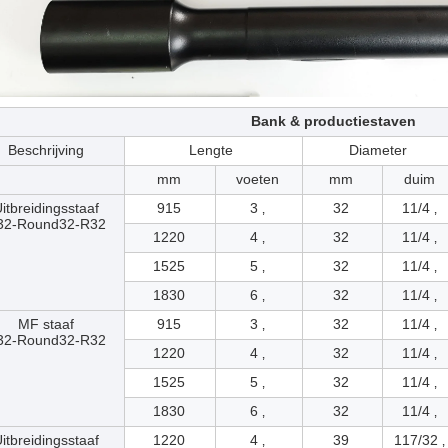
Bank & productiestaven
Beschrijving
Lengte
Diameter
mm
voeten
mm
duim
itbreidingsstaaf
915
3 ‚
32
11/4 ‚
32-Round32-R32
1220
4 ‚
32
11/4 ‚
1525
5 ‚
32
11/4 ‚
1830
6 ‚
32
11/4 ‚
MF staaf
915
3 ‚
32
11/4 ‚
32-Round32-R32
1220
4 ‚
32
11/4 ‚
1525
5 ‚
32
11/4 ‚
1830
6 ‚
32
11/4 ‚
itbreidingsstaaf
1220
4 ‚
39
117/32 ‚