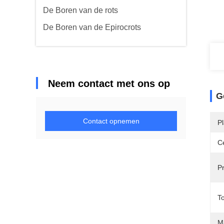
De Boren van de rots
De Boren van de Epirocrots
Neem contact met ons op
G
Contact opnemen
P
Ce
P
To
Ma