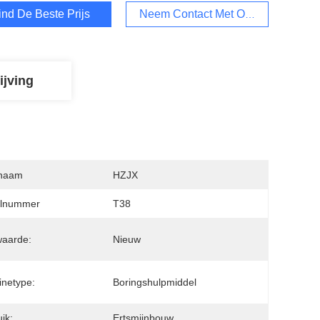
ind De Beste Prijs
Neem Contact Met Ons Op
ijving
naam
HZJX
lnummer
T38
waarde:
Nieuw
netype:
Boringshulpmiddel
ik:
Ertsmijnbouw