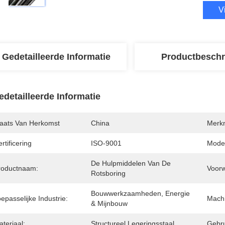
V
Gedetailleerde Informatie
Productbeschr
edetailleerde Informatie
laats Van Herkomst
China
Merk
rtificering
ISO-9001
Mode
De Hulpmiddelen Van De 
roductnaam:
Voor
Rotsboring
Bouwwerkzaamheden, Energie 
epasselijke Industrie:
Machi
& Mijnbouw
teriaal:
Structureel Legeringsstaal
Gebru