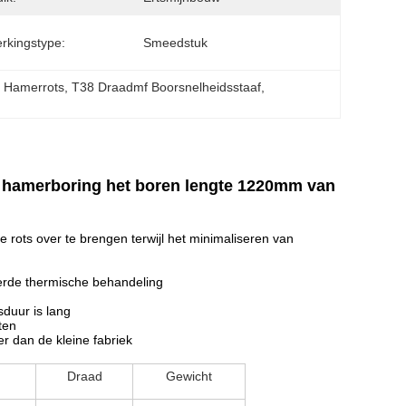
rkingstype:
Smeedstuk
 Hamerrots
, 
T38 Draadmf Boorsnelheidsstaaf
, 
hamerboring het boren lengte 1220mm van
rots over te brengen terwijl het minimaliseren van
erde thermische behandeling
duur is lang
ten
er dan de kleine fabriek
Draad
Gewicht