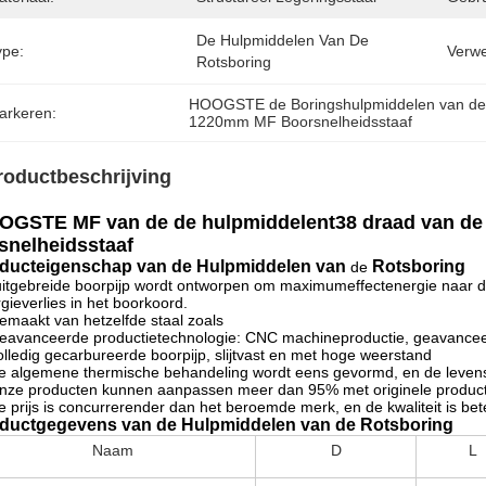
De Hulpmiddelen Van De 
ype:
Verwe
Rotsboring
HOOGSTE de Boringshulpmiddelen van de
arkeren:
1220mm MF Boorsnelheidsstaaf
roductbeschrijving
OGSTE MF van de de hulpmiddelent38 draad van de 
snelheidsstaaf
duct
eigenschap
van
de Hulpmiddelen van
Rotsboring
de
itgebreide boorpijp wordt ontworpen om maximumeffectenergie naar de 
gieverlies in het boorkoord.
emaakt van hetzelfde staal zoals
eavanceerde productietechnologie: CNC machineproductie, geavance
olledig gecarbureerde boorpijp, slijtvast en met hoge weerstand
e algemene thermische behandeling wordt eens gevormd, en de levens
nze producten kunnen aanpassen meer dan 95% met originele produc
e prijs is concurrerender dan het beroemde merk, en de kwaliteit is bet
ductgegevens van de Hulpmiddelen van de Rotsboring
Naam
D
L