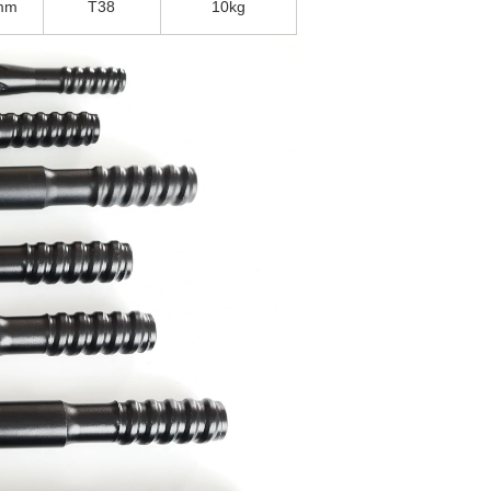
mm
T38
10kg