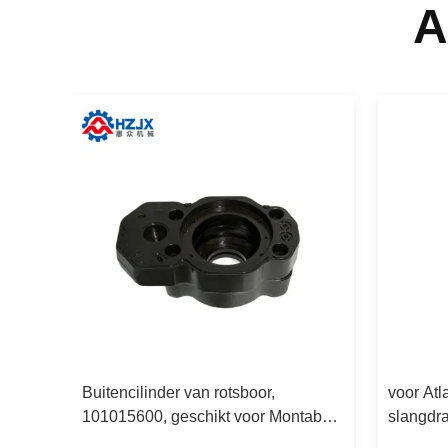
A
Buitencilinder van rotsboor,
voor At
101015600, geschikt voor Montabert
slangdr
3.
HC95 rotsboor.