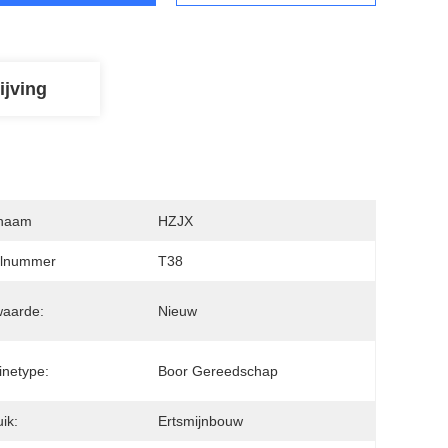
ijving
naam
HZJX
lnummer
T38
waarde:
Nieuw
netype:
Boor Gereedschap
ik:
Ertsmijnbouw