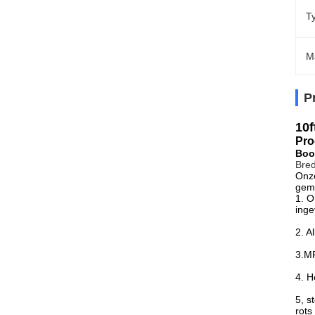
T
M
P
10f
Pro
Boo
Bred
Onze
gema
1.
O
inge
2. A
3.MF
4. H
5, s
rots