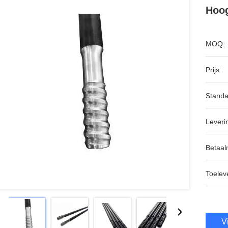
Hoog
MOQ:
Prijs:
Standa
Leveri
Betaal
Toeleve
V