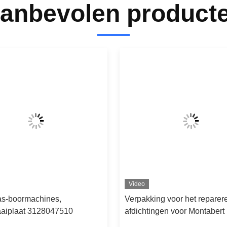
anbevolen product
Video
las-boormachines,
Verpakking voor het reparer
aaiplaat 3128047510
afdichtingen voor Montaber
steenboormachine,