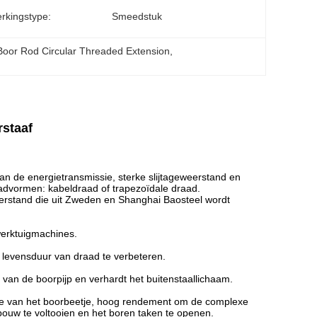
rkingstype:
Smeedstuk
Boor Rod Circular Threaded Extension
, 
rstaaf
an de energietransmissie, sterke slijtageweerstand en
advormen: kabeldraad of trapezoïdale draad.
erstand die uit Zweden en Shanghai Baosteel wordt
werktuigmachines.
e levensduur van draad te verbeteren.
van de boorpijp en verhardt het buitenstaallichaam.
sie van het boorbeetje, hoog rendement om de complexe
nbouw te voltooien en het boren taken te openen.