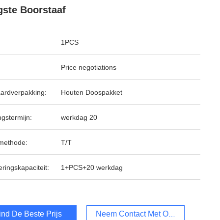
ste Boorstaaf
1PCS
Price negotiations
ardverpakking:
Houten Doospakket
ngstermijn:
werkdag 20
methode:
T/T
ringskapaciteit:
1+PCS+20 werkdag
ind De Beste Prijs
Neem Contact Met Ons Op