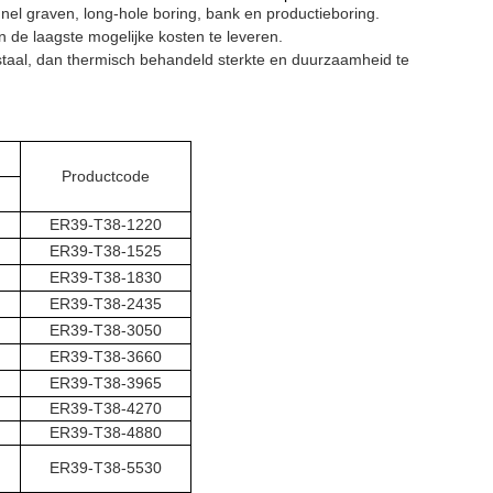
unnel graven, long-hole boring, bank en productieboring.
de laagste mogelijke kosten te leveren.
sstaal, dan thermisch behandeld sterkte en duurzaamheid te
Productcode
ER39-T38-1220
ER39-T38-1525
ER39-T38-1830
ER39-T38-2435
ER39-T38-3050
ER39-T38-3660
ER39-T38-3965
ER39-T38-4270
ER39-T38-4880
ER39-T38-5530