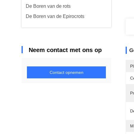
De Boren van de rots
De Boren van de Epirocrots
Neem contact met ons op
G
P
Contact opnemen
Ce
P
De
Ma