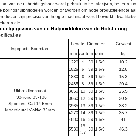
taaf van de uitbreidingsboor wordt gebruikt in het afdrijven, het een t
 boringshulpmiddelen worden ontworpen om hoge productielengte aan 
roducten zijn precisie van hoogte machinaal wordt bewerkt - kwaliteit
ekeren die.
ductgegevens van de Hulpmiddelen van de Rotsboring
cificaties
Lengte
Diameter
Gewicht
Ingepaste Boorstaaf
mm
voet
mm
duim
kg
1220
4
39
1 5/9
10.2
1525
5
39
1 5/9
12.8
1830
6
39
1 5/9
15.3
2435
8
39
1 5/9
20.4
Uitbreidingsstaaf
3050
10
39
1 5/9
25.5
T38-rond 39-T38
3660
12
39
1 5/9
30.9
Spoelend Gat 14.5mm
3965
13
39
1 5/9
33.2
Moersleutel Vlakke 32mm
4270
14
39
1 5/9
35.7
4880
16
39
1 5/9
41
18
5530
39
1 5/9
46.3
1/7