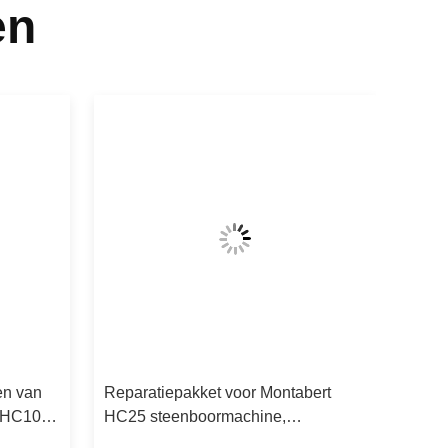
en
en van
Reparatiepakket voor Montabert
t HC109
HC25 steenboormachine,
onderdeelnummer 86794393