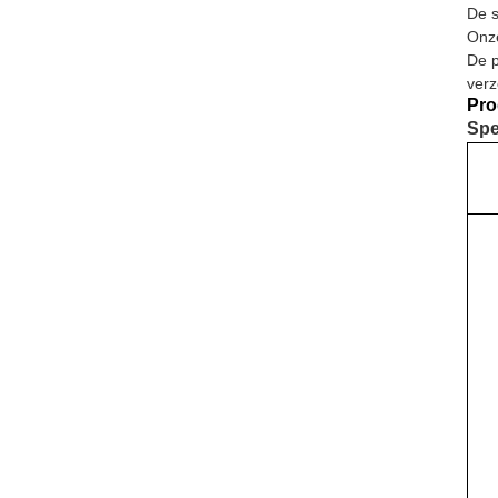
De s
Onze
De p
verz
Pro
Spe