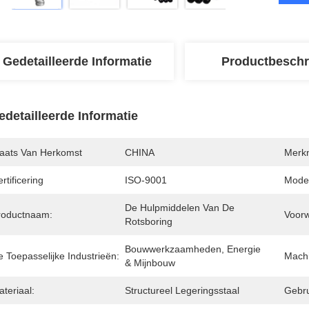
Gedetailleerde Informatie
Productbeschr
edetailleerde Informatie
laats Van Herkomst
CHINA
Merk
rtificering
ISO-9001
Mode
De Hulpmiddelen Van De 
roductnaam:
Voor
Rotsboring
Bouwwerkzaamheden, Energie 
 Toepasselijke Industrieën:
Machi
& Mijnbouw
teriaal:
Structureel Legeringsstaal
Gebru