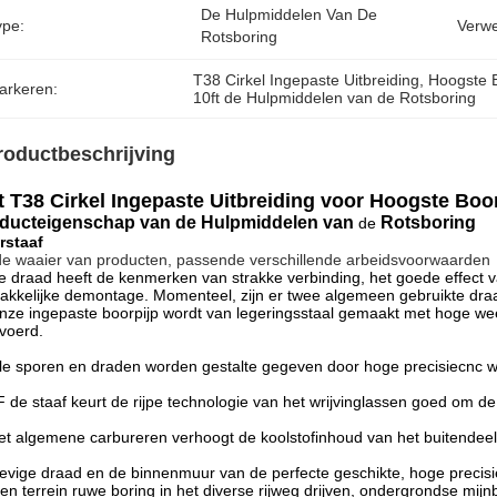
De Hulpmiddelen Van De 
ype:
Verwe
Rotsboring
T38 Cirkel Ingepaste Uitbreiding
, 
Hoogste 
arkeren:
10ft de Hulpmiddelen van de Rotsboring
roductbeschrijving
t T38 Cirkel Ingepaste Uitbreiding voor Hoogste Boo
duct
eigenschap
van
de Hulpmiddelen van
Rotsboring
de
rstaaf
e waaier van producten, passende verschillende arbeidsvoorwaarden
 draad heeft de kenmerken van strakke verbinding, het goede effect v
kkelijke demontage. Momenteel, zijn er twee algemeen gebruikte dra
nze ingepaste boorpijp wordt van legeringsstaal gemaakt met hoge we
voerd.
lle sporen en draden worden gestalte gegeven door hoge precisiecnc 
 de staaf keurt de rijpe technologie van het wrijvinglassen goed om d
et algemene carbureren verhoogt de koolstofinhoud van het buitendeel 
tevige draad en de binnenmuur van de perfecte geschikte, hoge preci
 en terrein ruwe boring in het diverse rijweg drijven, ondergrondse mij