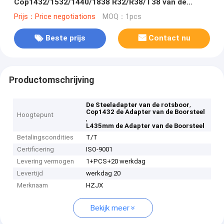
Cop1432/1532/1440/1838 R32/R38/T38 van de
Rotsboor
Prijs：Price negotiations
MOQ：1pcs
Beste prijs
Contact nu
Productomschrijving
,
De Steeladapter van de rotsboor
Cop1432 de Adapter van de Boorsteel
Hoogtepunt
,
L435mm de Adapter van de Boorsteel
Betalingscondities
T/T
Certificering
ISO-9001
Levering vermogen
1+PCS+20 werkdag
Levertijd
werkdag 20
Merknaam
HZJX
Bekijk meer