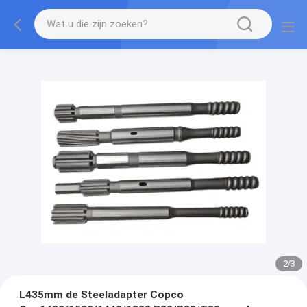
2
/
3
L435mm de Steeladapter Copco