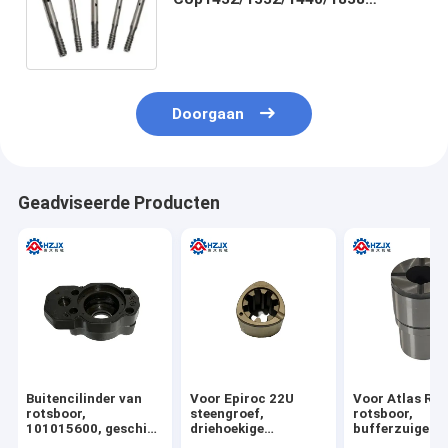
R32/R38/T38 van de Rotsboor
Doorgaan
Geadviseerde Producten
Buitencilinder van
Voor Epiroc 22U
Voor Atlas RD
rotsboor,
steengroef,
rotsboor,
101015600, geschikt
driehoekige
bufferzuiger
voor Montabert
splinebuis,
3201195404