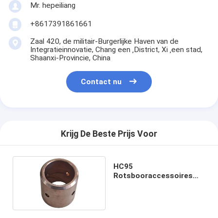
Mr. hepeiliang
+8617391861661
Zaal 420, de militair-Burgerlijke Haven van de
Integratieinnovatie, Chang een ‚District, Xi ‚een stad,
Shaanxi-Provincie, China
Contact nu
Krijg De Beste Prijs Voor
HC95
Rotsbooraccessoires
slagvastheid koperen
geleidehuls 86706785