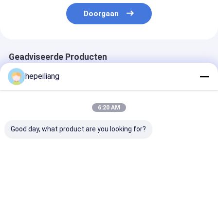
Doorgaan
Geadviseerde Producten
hepeiliang
6:20 AM
Good day, what product are you looking for?
Geschikt voor
Geschikt voor
Voor Montabe
Montabert HC50
Montabert HC25
HC50 steenbor
steenboor,
steenboor,
onderdeelnum
onderdeelnummer
onderdeelnummer
86344199, de
86642331,
86714383, behuizing
verdeelplaat in
Beste prijs
Beste prijs
Beste pri
motorkern
hydraulische
rotatiemotor.