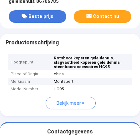
geleidehuls 86706785
Beste prijs
Contact nu
Productomschrijving
,
Rotsboor koperen geleidehuls
Hoogtepunt
,
slagvastheid koperen geleidehuls
steenbooraccessoires HC95
Place of Origin
china
Merknaam
Montabert
Model Number
HC95
Bekijk meer
Contactgegevens