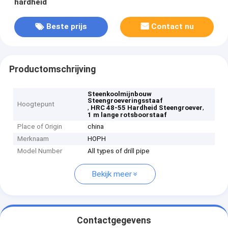
hardheid
Beste prijs
Contact nu
Productomschrijving
Steenkoolmijnbouw
Steengroeveringsstaaf
Hoogtepunt
,
,
HRC 48-55 Hardheid Steengroever
1 m lange rotsboorstaaf
Place of Origin
china
Merknaam
HOPH
Model Number
All types of drill pipe
Bekijk meer
Contactgegevens