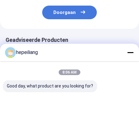
Doorgaan
Geadviseerde Producten
hepeiliang
8:06 AM
Good day, what product are you looking for?
5.5-meter rock drill
Forged Rock Drilling
73 mm Groott
pipe, used in mining
Rod with Transfer
Boorboorstaaf 
and quarrying
Torque for Rock
meter Lengte 
industries to
Drilling Applications
rampenhulpope
transmit torque and
Beste prijs
Beste prijs
Beste pri
achieve smooth and
precise drilling.