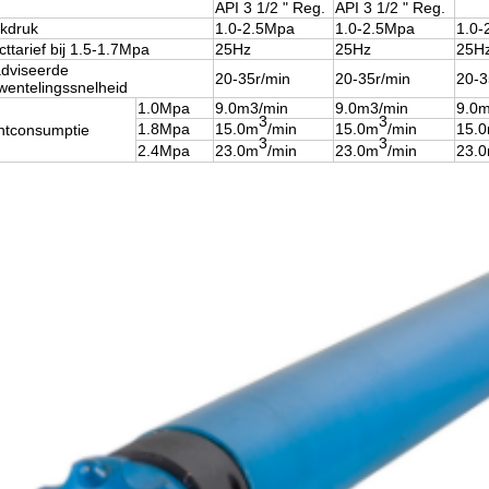
API 3 1/2 " Reg.
API 3 1/2 " Reg.
kdruk
1.0-2.5Mpa
1.0-2.5Mpa
1.0-
cttarief bij 1.5-1.7Mpa
25Hz
25Hz
25H
dviseerde
20-35r/min
20-35r/min
20-3
entelingssnelheid
1.0Mpa
9.0m3/min
9.0m3/min
9.0m
3
3
1.8Mpa
15.0m
/min
15.0m
/min
15.
htconsumptie
3
3
2.4Mpa
23.0m
/min
23.0m
/min
23.