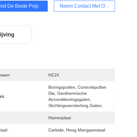
ind De Beste Prijs
Neem Contact Met Ons Op
ijving
naam
HZJX
Boringsputten, Controleputten 
Die, Geothermische 
0
ik:
Airconditioningsgaten, 
Stichtingsversterking Gaten,
Hamerplaat
iaal:
Carbide, Hoog Mangaanstaal