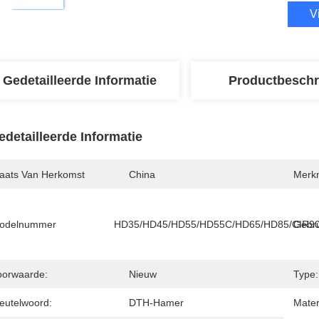
V
Gedetailleerde Informatie
Productbeschr
edetailleerde Informatie
laats Van Herkomst
China
Merk
odelnummer
HD35/HD45/HD55/HD55C/HD65/HD85/CIR9
Gebru
oorwaarde:
Nieuw
Type:
leutelwoord:
DTH-Hamer
Mater