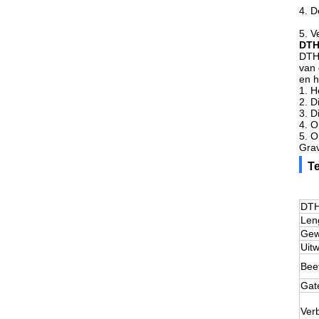
4. D
5. V
DT
DTH-
van 
en h
1. H
2. D
3. D
4. O
5. O
Grav
T
DTH
Len
Gew
Uit
Beet
Gat
Ver