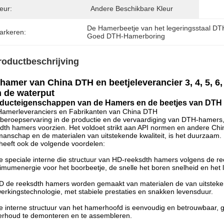
eur:
Andere Beschikbare Kleur
De Hamerbeetje van het legeringsstaal DT
arkeren:
Goed DTH-Hamerboring
roductbeschrijving
hamer van China DTH en beetjeleverancier 3, 4, 5, 6,
 de waterput
ducteigenschappen van
de Hamers en de beetjes van DTH
Hamerleveranciers en Fabrikanten van China DTH
beroepservaring in de productie en de vervaardiging van DTH-hamers,
dth hamers voorzien. Het voldoet strikt aan API normen en andere C
anschap en de materialen van uitstekende kwaliteit, is het duurzaam.
heeft ook de volgende voordelen:
e speciale interne die structuur van HD-reeksdth hamers volgens de re
mumenergie voor het boorbeetje, de snelle het boren snelheid en het 
D de reeksdth hamers worden gemaakt van materialen de van uitsteken
erkingstechnologie, met stabiele prestaties en snakken levensduur.
e interne structuur van het hamerhoofd is eenvoudig en betrouwbaar, g
rhoud te demonteren en te assembleren.