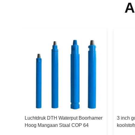
A
ries
Luchtdruk DTH Waterput Boorhamer
3 inch 
Hoog Mangaan Staal COP 64
koolstof