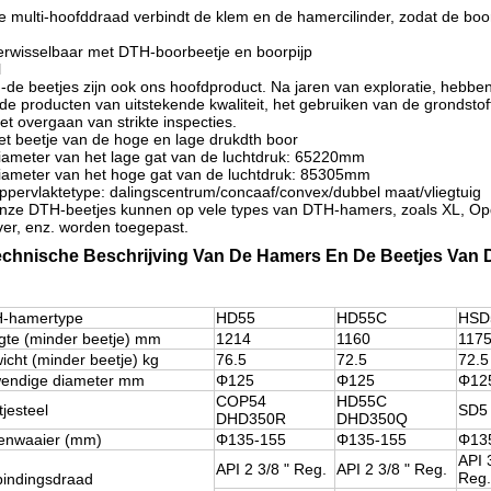
e multi-hoofddraad verbindt de klem en de hamercilinder, zodat de b
erwisselbaar met DTH-boorbeetje en boorpijp
H
de beetjes zijn ook ons hoofdproduct. Na jaren van exploratie, hebben w
de producten van uitstekende kwaliteit, het gebruiken van de grondstof
et overgaan van strikte inspecties.
et beetje van de hoge en lage drukdth boor
iameter van het lage gat van de luchtdruk: 65220mm
iameter van het hoge gat van de luchtdruk: 85305mm
ppervlaktetype: dalingscentrum/concaaf/convex/dubbel maat/vliegtuig
nze DTH-beetjes kunnen op vele types van DTH-hamers, zoals XL, Op
er, enz. worden toegepast.
echnische Beschrijving
Van
De Hamers En De Beetjes Van
-hamertype
HD55
HD55C
HSD
gte (minder beetje) mm
1214
1160
117
icht (minder beetje) kg
76.5
72.5
72.5
wendige diameter mm
Φ125
Φ125
Φ12
COP54
HD55C
jesteel
SD5
DHD350R
DHD350Q
enwaaier (mm)
Φ135-155
Φ135-155
Φ13
API 
API 2 3/8 " Reg.
API 2 3/8 " Reg.
Reg.
bindingsdraad