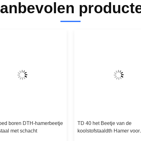
anbevolen product
goed boren DTH-hamerbeetje
TD 40 het Beetje van de
staal met schacht
koolstofstaaldth Hamer voor
Mijnbouwvervangstukken