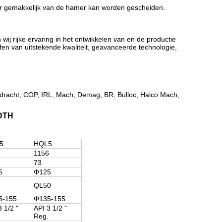
oor gemakkelijk van de hamer kan worden gescheiden.
ij rijke ervaring in het ontwikkelen van en de productie
fen van uitstekende kwaliteit, geavanceerde technologie,
dracht, COP, IRL, Mach, Demag, BR, Bulloc, Halco Mach,
 DTH
5
HQL5
5
1156
73
5
Φ125
QL50
5-155
Φ135-155
3 1/2 "
API 3 1/2 "
Reg.