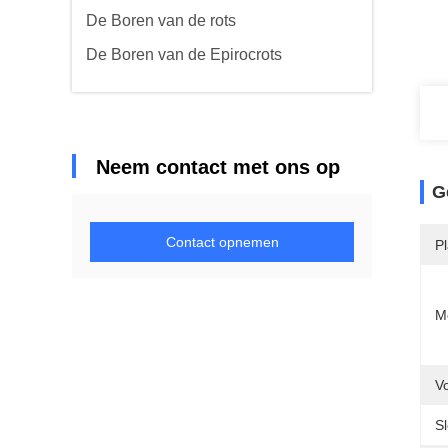
De Boren van de rots
De Boren van de Epirocrots
Neem contact met ons op
G
Contact opnemen
P
M
V
S