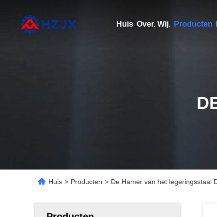
Huis
Over. Wij.
Producten
D
Huis
>
Producten
>
De Hamer van het legeringsstaal 
Producten