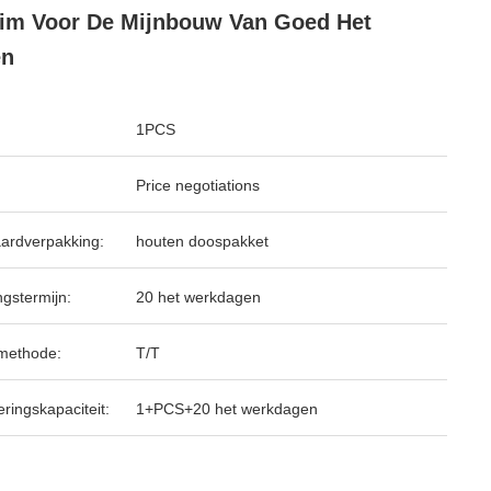
im Voor De Mijnbouw Van Goed Het
en
1PCS
Price negotiations
ardverpakking:
houten doospakket
ngstermijn:
20 het werkdagen
methode:
T/T
ringskapaciteit:
1+PCS+20 het werkdagen