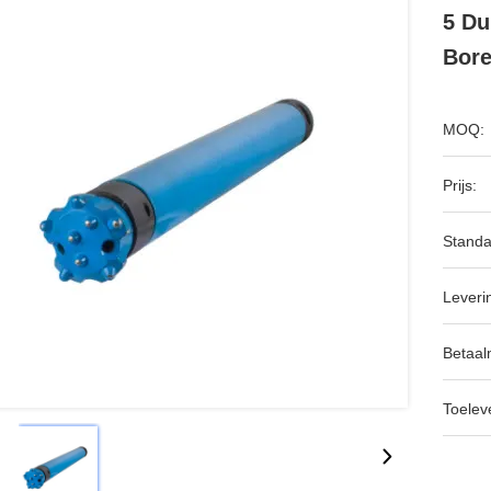
5 Du
Bor
MOQ:
Prijs:
Standa
Leveri
Betaal
Toeleve