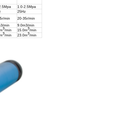
2.5Mpa
1.0-2.5Mpa
z
25Hz
5r/min
20-35r/min
3/min
9.0m3/min
3
3
0m
/min
15.0m
/min
3
3
0m
/min
23.0m
/min