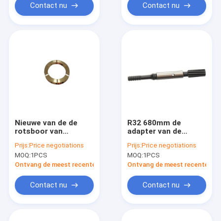
Contact nu
Contact nu
Nieuwe van de de
R32 680mm de
rotsboor van
adapter van de
Montabert HC109 de
Boorsteel voor de
Prijs:
Price negotiations
Prijs:
Price negotiations
toebehorenring
rotsboor 90516399
MOQ:
1PCS
MOQ:
1PCS
NO.86220241
van Atlascopco
COP1240/COP1640
Ontvang de meest recente Prijs
Ontvang de meest recente Prij
Contact nu
Contact nu