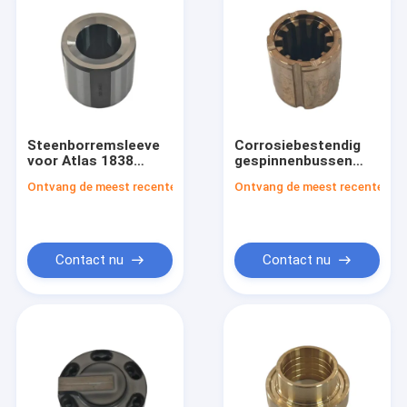
Steenborremsleeve
Corrosiebestendig
voor Atlas 1838
gespinnenbussen
3201195411
voor Atlas 1838
Ontvang de meest recente Prijs
Ontvang de meest recente Prij
Standaard en saai
3201195401 met een
ontwerp
hoge treksterkte
Contact nu
Contact nu
Huis
Producten
Video's