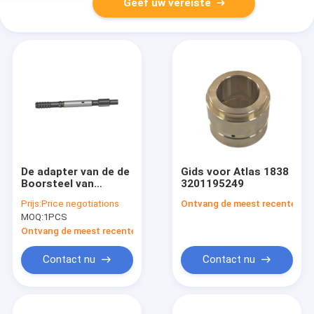
Geef uw vereiste
De adapter van de de
Gids voor Atlas 1838
Boorsteel van
3201195249
R32/T38/T45 575mm
Prijs:
Price negotiations
Ontvang de meest recente Prij
voor Atlas Copco
MOQ:
1PCS
COP1036/1038/1238
nr
Ontvang de meest recente Prijs
90515888/90515981/90515996
Contact nu
Contact nu