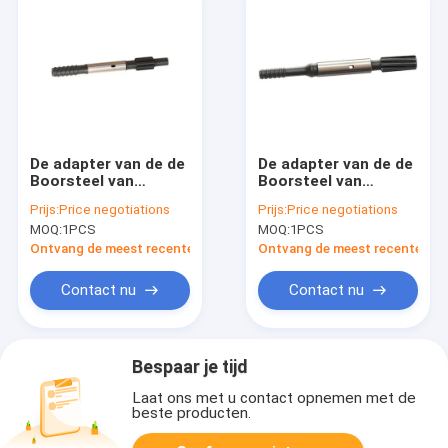
De adapter van de de
De adapter van de de
Boorsteel van
Boorsteel van
R32/T38/T45 500mm
R32/T38 565mm voor
Prijs:
Price negotiations
Prijs:
Price negotiations
voor Atlas Copco
Atlas Copco
MOQ:
1PCS
MOQ:
1PCS
COP1036/1038/1238
COP1240 nr
nr
90515834/90516125
Ontvang de meest recente Prijs
Ontvang de meest recente Prij
90515887/90515980/90515995
Contact nu
Contact nu
Bespaar je tijd
Laat ons met u contact opnemen met de
beste producten.