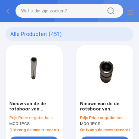
Alle Producten
(451)
Nieuw van de de
Nieuwe van de de
rotsboor van
rotsboor van
Montabert HC109 de
Montabert HC109 de
Prijs:
Price negotiations
Prijs:
Price negotiations
toebehorenverbindingsstuk
toebehoren Strakke
MOQ:
1PCS
MOQ:
1PCS
NO.86220878
ring NO.86313095
Ontvang de meest recente Prijs
Ontvang de meest recente Prij