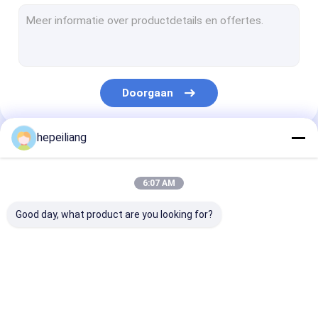
De Beetjes van de rotsboring
De Staaf van de rotsboring
De Boor van de Montabertrots
Doorgaan
De Toebehoren van de rotsboor
Ingepaste Koppelingskoker
hepeiliang
Onze Categorieën
De Adapter van de boorsteel
6:07 AM
Effectzuiger
Good day, what product are you looking for?
Het hydraulische Element van de Oliefilter
DTH-hamerbeetje
Deeltjes voor de boor
De Beetjes van de
De Staaf van d
De hydraulische Uitrusting van de Cilinderverbinding
van rotsen
rotsboring
rotsboring