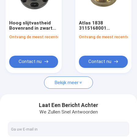
VR-show
Over ons
Hoog slijtvastheid
Atlas 1838
Bovenrand in zwart
3115168001
Fabriekstocht
voor Montabert HC
Achterste gidsmouw
Ontvang de meest recente Prijs
Ontvang de meest recente Prij
25 101062742
Hoog
inslagvermogen en
Kwaliteitscontrole
afdoend
warmtebehandeling
Neem contact met ons op
Contact nu
Contact nu
Nieuws
Bekijk meer
Gevallen
Vraag een offerte
Laat Een Bericht Achter
We Zullen Snel Antwoorden
Deeltjes voor de boor van rotsen